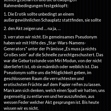
Rahmenbedingungen festgeklopft:
1. Die Erotik sollte unbedingt an einem
außergewöhnlichen Schauplatz stattfinden, sie sollte
2. den Akt zeigen und … na ja, …
3. verraten wir nicht. Ein gemeinsames Pseudonym
haben wir mit Hilfe des „Star-Wars-Namens-
Generators“ unter der Prämisse „Es muss ja nichts
Großes sein“ auf die Schnelle zurechtgeschustert. Das
war die Geburtsstunde von Miri Modun, von der nicht
überliefert ist, ob sie männlich oder weiblich ist. Das
Pseudonym sollte uns die Möglichkeit geben, im
geschlossenen Raum die verruchtesten und
erotischsten Früchte auf dem Papier reifen zu lassen.
Man kann sich denken, welch einen Spaß wir hatten, uns
gegenseitig zu entlarven und herauszufinden, aus
wessen Feder welcher Akt gesprungen ist. Bis heute
wissen wir es nicht.